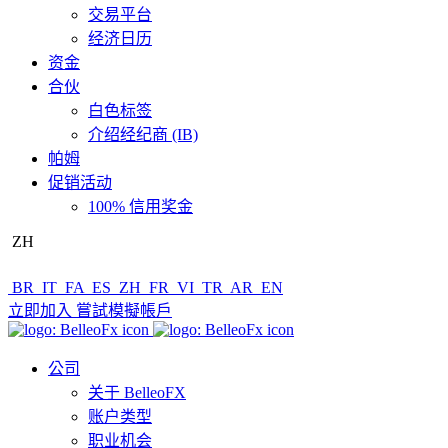
交易平台
经济日历
资金
合伙
白色标签
介绍经纪商 (IB)
帕姆
促销活动
100% 信用奖金
ZH
BR
IT
FA
ES
ZH
FR
VI
TR
AR
EN
立即加入
嘗試模擬帳戶
公司
关于 BelleoFX
账户类型
职业机会