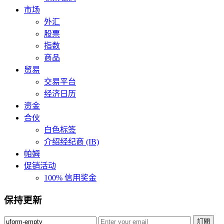
市场
外汇
股票
指数
商品
贸易
交易平台
经济日历
资金
合伙
白色标签
介绍经纪商 (IB)
帕姆
促销活动
100% 信用奖金
保持更新
訂閱️