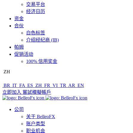
交易平台
经济日历
资金
合伙
白色标签
介绍经纪商 (IB)
帕姆
促销活动
100% 信用奖金
ZH
BR
IT
FA
ES
ZH
FR
VI
TR
AR
EN
立即加入
嘗試模擬帳戶
公司
关于 BelleoFX
账户类型
职业机会