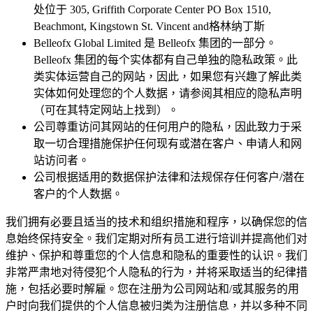
处位于 305, Griffith Corporate Center PO Box 1510,
Beachmont, Kingstown St. Vincent and格林纳丁斯
Belleofx Global Limited 是 Belleofx 集团的一部分。
Belleofx 集团的每个实体都有自己单独的隐私政策。此
类实体运营自己的网站，因此，如果您有兴趣了解此类
实体如何处理您的个人数据，请参阅其相应的隐私声明
（可在其特定网站上找到）。
公司尊重访问其网站的任何用户的隐私，因此致力于采
取一切合理措施保护任何现有或潜在客户、申请人和网
站访问者。
公司根据适用的数据保护法律和法规保存任何客户/潜在
客户的个人数据。
我们拥有必要且适当的技术和组织措施和程序，以确保您的信
息始终保持安全。我们定期对所有员工进行培训并提高他们对
维护、保护和尊重您的个人信息和隐私的重要性的认识。我们
非常严肃地对待侵犯个人隐私的行为，并将采取适当的纪律措
施，包括必要时解雇。您在注册为公司网站和/或其服务的用
户时向我们提供的个人信息被归类为注册信息，并以多种不同