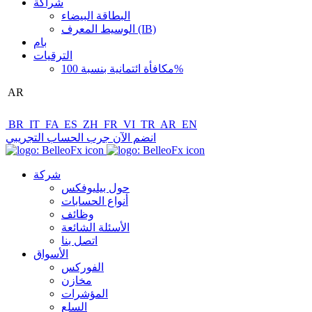
شراكة
البطاقة البيضاء
الوسيط المعرف (IB)
بام
الترقيات
مكافأة ائتمانية بنسبة 100%
AR
BR
IT
FA
ES
ZH
FR
VI
TR
AR
EN
انضم الآن
جرب الحساب التجريبي
شركة
حول بيليوفكس
أنواع الحسابات
وظائف
الأسئلة الشائعة
اتصل بنا
الأسواق
الفوركس
مخازن
المؤشرات
السلع