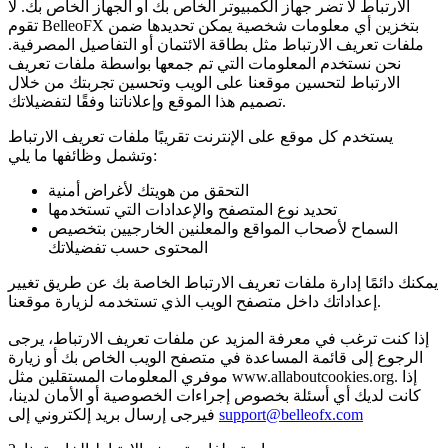
الارتباط لا تضر جهاز الكمبيوتر الخاص بك أو الجهاز الخاص بك. لا
تقوم BelleoFX بتخزين أي معلومات شخصية يمكن تحديدها ضمن
ملفات تعريف الارتباط مثل بطاقة الائتمان أو التفاصيل المصرفية.
نحن نستخدم المعلومات التي تم جمعها بواسطة ملفات تعريف
الارتباط لتحسين موقعنا على الويب وتحسين تجربتك من خلال
تصميم هذا الموقع وإعلاناتنا وفقًا لتفضيلاتك.
يستخدم كل موقع على الإنترنت تقريبًا ملفات تعريف الارتباط
وتشمل وظائفها ما يلي:
التحقق من هويتك لأغراض أمنية
تحديد نوع المتصفح والإعدادات التي تستخدمها
السماح لأصحاب المواقع والمعلنين الخارجيين بتخصيص
المحتوى حسب تفضيلاتك
يمكنك دائمًا إدارة ملفات تعريف الارتباط الخاصة بك عن طريق تغيير
إعداداتك داخل متصفح الويب الذي تستخدمه لزيارة موقعنا.
إذا كنت ترغب في معرفة المزيد عن ملفات تعريف الارتباط، يرجى
الرجوع إلى قائمة المساعدة في متصفح الويب الخاص بك أو زيارة
موفري المعلومات المستقلين مثل www.allaboutcookies.org. إذا
كانت لديك أي أسئلة بخصوص إجراءات الخصوصية أو الأمان لدينا،
support@belleofx.com
فيرجى إرسال بريد إلكتروني إلى