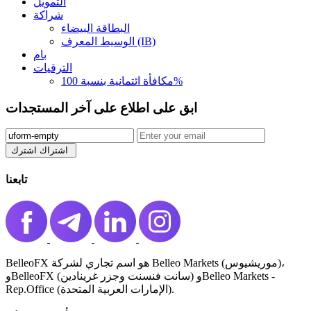
التمويل
شراكة
البطاقة البيضاء
الوسيط المعرف (IB)
بام
الترقيات
مكافأة ائتمانية بنسبة 100%
ابق على اطلاع على آخر المستجدات
اشتراك️ اشترك ️
تابعنا
BelleoFX هو اسم تجاري لشركة Belleo Markets (موريشيوس)،
وBelleoFX (سانت فنسنت وجزر غرينادين) وBelleo Markets -
Rep.Office (الإمارات العربية المتحدة).