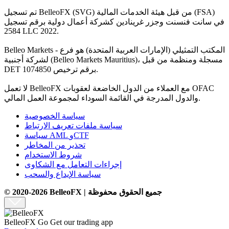
تم تسجيل BelleoFX (SVG) من قبل هيئة الخدمات المالية (FSA)
في سانت فنسنت وجزر غرينادين كشركة أعمال دولية برقم تسجيل
2584 LLC 2022.
Belleo Markets - المكتب التمثيلي (الإمارات العربية المتحدة) هو فرع
لشركة أجنبية (Belleo Markets Mauritius)، مسجلة ومنظمة من قبل
DET برقم ترخيص 1074850.
لا تعمل BelleoFX مع العملاء من الدول الخاضعة لعقوبات OFAC
والدول المدرجة في القائمة السوداء لمجموعة العمل المالي.
سياسة الخصوصية
سياسة ملفات تعريف الارتباط
سياسة AML وCTF
تحذير من المخاطر
شروط الاستخدام
إجراءات التعامل مع الشكاوى
سياسة الإيداع والسحب
© 2020-2026 BelleoFX | جميع الحقوق محفوظة
BelleoFX Go
Get our trading app