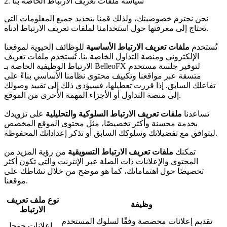
2. سياسة ملفات تعريف الارتباط الخاصة بنا
نحن نحترم خصوصيتك، ولذلك قمنا بتحديد جميع المعلومات التي
تحتاج إلى معرفتها حول استخدامنا لملفات تعريف الارتباط أدناه.
تُستخدم
ملفات تعريف الارتباط الأساسية
للوظائف الحيوية لموقعنا
الإلكتروني ومنصة التداول الخاصة بنا. تُستخدم ملفات تعريف
الارتباط الوظيفية الخاصة بـ BelleoFX لتوفير جلسة مستخدم
متسقة عبر مواقعنا وتكييف محتوى نظامنا الأساسي بناءً على
تفاعلك السابق. إذا قررت تعطيلها، فسيؤدي ذلك إلى تقييد وصولك
إلى منصة التداول أو الأجزاء المهمة الأخرى من الموقع.
تساعدنا
ملفات تعريف الارتباط السلوكية والتحليلية
على تزويدك
بخدمة محسنة وأكثر تخصيصًا، مثل محتوى الموقع المخصص
ليتوافق مع تفضيلاتك وسلوكك السابق أو تذكر إعداداتك المحفوظة.
تمكنك
ملفات تعريف الارتباط التسويقية
من رؤية المزيد من
المحتوى والإعلانات ذات الصلة عبر الإنترنت والتي تكون أكثر
تخصيصًا حول اهتماماتك، كما هو موضح من خلال نشاطك على
موقعنا.
نوع ملف تعريف
وظيفة
الارتباط
تقديم إعلانات مخصصة وفقًا لسلوك المستخدم
إعلانات جوجل