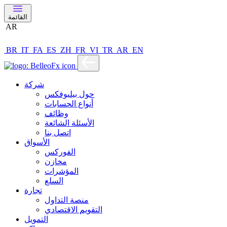
القائمة
AR
BR
IT
FA
ES
ZH
FR
VI
TR
AR
EN
شركة
حول بيليوفكس
أنواع الحسابات
وظائف
الأسئلة الشائعة
اتصل بنا
الأسواق
الفوركس
مخازن
المؤشرات
السلع
تجارة
منصة التداول
التقويم الاقتصادي
التمويل