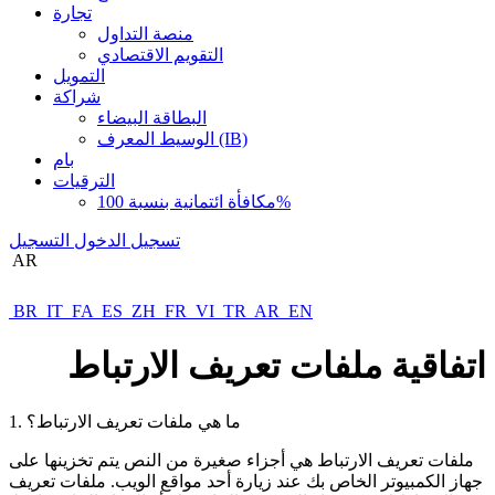
تجارة
منصة التداول
التقويم الاقتصادي
التمويل
شراكة
البطاقة البيضاء
الوسيط المعرف (IB)
بام
الترقيات
مكافأة ائتمانية بنسبة 100%
تسجيل الدخول
التسجيل
AR
BR
IT
FA
ES
ZH
FR
VI
TR
AR
EN
اتفاقية ملفات تعريف الارتباط
1. ما هي ملفات تعريف الارتباط؟
ملفات تعريف الارتباط هي أجزاء صغيرة من النص يتم تخزينها على
جهاز الكمبيوتر الخاص بك عند زيارة أحد مواقع الويب. ملفات تعريف