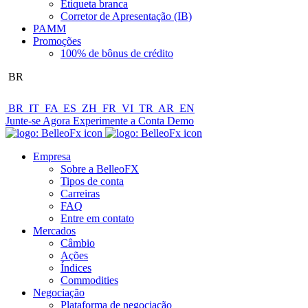
Etiqueta branca
Corretor de Apresentação (IB)
PAMM
Promoções
100% de bônus de crédito
BR
BR
IT
FA
ES
ZH
FR
VI
TR
AR
EN
Junte-se Agora
Experimente a Conta Demo
Empresa
Sobre a BelleoFX
Tipos de conta
Carreiras
FAQ
Entre em contato
Mercados
Câmbio
Ações
Índices
Commodities
Negociação
Plataforma de negociação