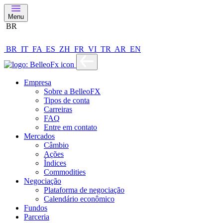
Menu
BR
BR
IT
FA
ES
ZH
FR
VI
TR
AR
EN
Empresa
Sobre a BelleoFX
Tipos de conta
Carreiras
FAQ
Entre em contato
Mercados
Câmbio
Ações
Índices
Commodities
Negociação
Plataforma de negociação
Calendário econômico
Fundos
Parceria