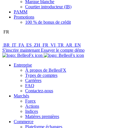
Marque blanche
Courtier introducteur (IB)
PAMM
Promotions
100 % de bonus de crédit
FR
BR
IT
FA
ES
ZH
FR
VI
TR
AR
EN
S'inscrire maintenant
Essayer le compte démo
Entreprise
À propos de BelleoFX
Types de comptes
Carrières
FAQ
Contactez-nous
Marchés
Forex
Actions
Indices
Matières premières
Commerce
Plateforme échanges