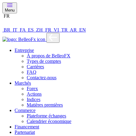
Menu
FR
BR
IT
FA
ES
ZH
FR
VI
TR
AR
EN
Entreprise
À propos de BelleoFX
Types de comptes
Carrières
FAQ
Contactez-nous
Marchés
Forex
Actions
Indices
Matières premières
Commerce
Plateforme échanges
Calendrier économique
Financement
Partenariat