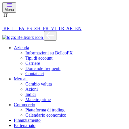
Menu
IT
BR
IT
FA
ES
ZH
FR
VI
TR
AR
EN
Azienda
Informazioni su BelleoFX
Tipi di account
Carriere
Domande frequenti
Contattaci
Mercati
Cambio valuta
Azioni
Indici
Materie prime
Commercio
Piattaforma di trading
Calendario economico
Finanziamento
Partenariato