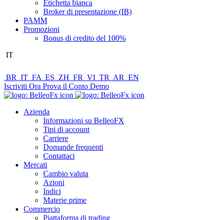
Etichetta bianca
Broker di presentazione (IB)
PAMM
Promozioni
Bonus di credito del 100%
IT
BR
IT
FA
ES
ZH
FR
VI
TR
AR
EN
Iscriviti Ora
Prova il Conto Demo
Azienda
Informazioni su BelleoFX
Tipi di account
Carriere
Domande frequenti
Contattaci
Mercati
Cambio valuta
Azioni
Indici
Materie prime
Commercio
Piattaforma di trading