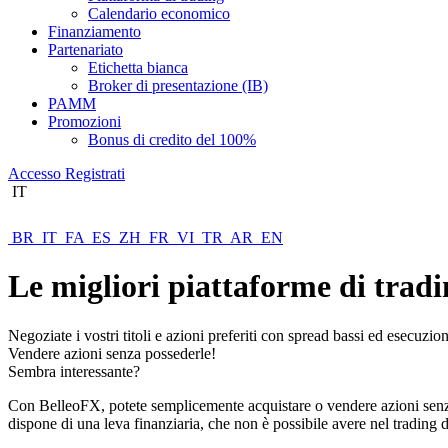
Calendario economico
Finanziamento
Partenariato
Etichetta bianca
Broker di presentazione (IB)
PAMM
Promozioni
Bonus di credito del 100%
Accesso
Registrati
IT
BR
IT
FA
ES
ZH
FR
VI
TR
AR
EN
Le migliori piattaforme di trad
Negoziate i vostri titoli e azioni preferiti con spread bassi ed esecuz
Vendere azioni senza possederle!
Sembra interessante?
Con BelleoFX, potete semplicemente acquistare o vendere azioni senza d
dispone di una leva finanziaria, che non è possibile avere nel trading di