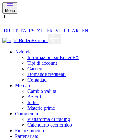
Menu
IT
BR
IT
FA
ES
ZH
FR
VI
TR
AR
EN
Azienda
Informazioni su BelleoFX
Tipi di account
Carriere
Domande frequenti
Contattaci
Mercati
Cambio valuta
Azioni
Indici
Materie prime
Commercio
Piattaforma di trading
Calendario economico
Finanziamento
Partenariato