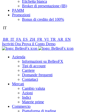
Etichetta bianca
Broker di presentazione (IB)
PAMM
Promozioni
Bonus di credito del 100%
IT
BR
IT
FA
ES
ZH
FR
VI
TR
AR
EN
Iscriviti Ora
Prova il Conto Demo
Azienda
Informazioni su BelleoFX
Tipi di account
Carriere
Domande frequenti
Contattaci
Mercati
Cambio valuta
Azioni
Indici
Materie prime
Commercio
Piattaforma di trading