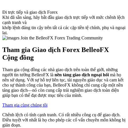
Đi trực tiếp và giao dịch Forex
Khi đã sẵn sàng, hãy bắt đầu giao dịch trực tiếp với mức chênh lệch
cạnh tranh và
khớp lệnh đáng tin cậy trên tất cả các cặp tiền tệ chính, phụ và ngoại
lai.
Tham gia Giao dịch Forex BelleoFX
Cộng đồng
Tham gia cộng đồng các nhà giao dịch trên toàn thế giới, những
người tin tưởng BelleoFX là
nền tảng giao dịch ngoại hối
mà họ
nên sử dụng. Với sự hỗ trợ liên tục, tài nguyên giáo dục và cam kết
cho sự thành công của bạn, BelleoFX không chỉ cung cấp một nền
tảng giao dịch—nó còn cung cấp trải nghiệm giao dịch toàn diện
giúp bạn có thể đạt được mục tiêu của mình.
Tham gia cùng chúng tôi
Chênh lệch có tính cạnh tranh. Có rất nhiều công cụ để giao dịch.
Điều tuyệt vời nhất là họ cho phép các cố vấn chuyên môn không bị
gián đoạn.