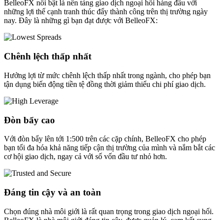
BelleoFX nổi bật là nền tảng giao dịch ngoại hối hàng đầu với
những lợi thế cạnh tranh thúc đẩy thành công trên thị trường ngày
nay. Đây là những gì bạn đạt được với BelleoFX:
Chênh lệch thấp nhất
Hưởng lợi từ mức chênh lệch thấp nhất trong ngành, cho phép bạn
tận dụng biến động tiền tệ đồng thời giảm thiểu chi phí giao dịch.
Đòn bẩy cao
Với đòn bẩy lên tới 1:500 trên các cặp chính, BelleoFX cho phép
bạn tối đa hóa khả năng tiếp cận thị trường của mình và nắm bắt các
cơ hội giao dịch, ngay cả với số vốn đầu tư nhỏ hơn.
Đáng tin cậy và an toàn
Chọn đúng nhà môi giới là rất quan trọng trong giao dịch ngoại hối.