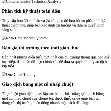
Phân tích kỹ thuật toàn diện
Truy cập hơn 30 chỉ báo và 24 công cụ đồ họa hỗ trợ phân tích kỹ
thuật mạnh mẽ, giúp bạn xác định xu hướng và đưa ra quyết định
sáng suốt.
Báo giá thị trường theo thời gian thực
Cập nhật những diễn biến mới nhất của thị trường thông qua báo giá
trực tiếp, đảm bảo dữ liệu chính xác để đưa ra quyết định giao dịch
kịp thời.
Giao dịch bằng một cú nhấp chuột
Thực hiện giao dịch ngay lập tức bằng chức năng giao dịch bằng
một cú nhấp chuột của chúng tôi, được thiết kế để giúp bạn tận
dụng các thị trường biến động nhanh một cách dễ dàng.