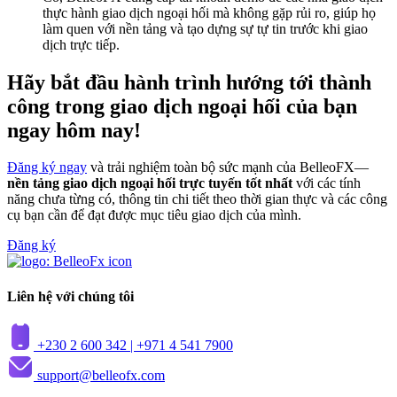
thực hành giao dịch ngoại hối mà không gặp rủi ro, giúp họ
làm quen với nền tảng và tạo dựng sự tự tin trước khi giao
dịch trực tiếp.
Hãy bắt đầu hành trình hướng tới thành
công trong giao dịch ngoại hối của bạn
ngay hôm nay!
Đăng ký ngay
và trải nghiệm toàn bộ sức mạnh của BelleoFX—
nền tảng giao dịch ngoại hối trực tuyến tốt nhất
với các tính
năng chưa từng có, thông tin chi tiết theo thời gian thực và các công
cụ bạn cần để đạt được mục tiêu giao dịch của mình.
Đăng ký
Liên hệ với chúng tôi
+230 2 600 342 |
+971 4 541 7900
support@belleofx.com