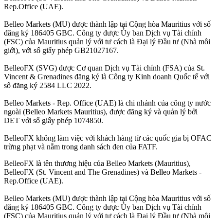
Rep.Office (UAE).
Belleo Markets (MU) được thành lập tại Cộng hòa Mauritius với số
đăng ký 186405 GBC. Công ty được Ủy ban Dịch vụ Tài chính
(FSC) của Mauritius quản lý với tư cách là Đại lý Đầu tư (Nhà môi
giới), với số giấy phép GB21027167.
BelleoFX (SVG) được Cơ quan Dịch vụ Tài chính (FSA) của St.
Vincent & Grenadines đăng ký là Công ty Kinh doanh Quốc tế với
số đăng ký 2584 LLC 2022.
Belleo Markets - Rep. Office (UAE) là chi nhánh của công ty nước
ngoài (Belleo Markets Mauritius), được đăng ký và quản lý bởi
DET với số giấy phép 1074850.
BelleoFX không làm việc với khách hàng từ các quốc gia bị OFAC
trừng phạt và nằm trong danh sách đen của FATF.
BelleoFX là tên thương hiệu của Belleo Markets (Mauritius),
BelleoFX (St. Vincent and The Grenadines) và Belleo Markets -
Rep.Office (UAE).
Belleo Markets (MU) được thành lập tại Cộng hòa Mauritius với số
đăng ký 186405 GBC. Công ty được Ủy ban Dịch vụ Tài chính
(FSC) của Mauritius quản lý với tư cách là Đại lý Đầu tư (Nhà môi