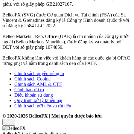
giới), với số giấy phép GB21027167.
BelleoFX (SVG) được Cơ quan Dịch vụ Tài chính (FSA) của St.
Vincent & Grenadines đăng ký là Công ty Kinh doanh Quốc tế với
số đăng ký 2584 LLC 2022.
Belleo Markets - Rep. Office (UAE) là chi nhánh của công ty nước
ngoài (Belleo Markets Mauritius), được đăng ký và quản lý bởi
DET với số giấy phép 1074850.
BelleoFX không làm việc với khách hàng từ các quốc gia bị OFAC
trừng phạt và nằm trong danh sách đen của FATF.
Chính sách quyền riêng tư
Chính sách Cookie
Chính sách AML & CTF
Cảnh báo rủi ro
Điều khoản sử dụng
Quy trình xử lý khiếu nại
Chính sách gửi tiền và rút tiền
© 2020-2026 BelleoFX | Mọi quyền được bảo lưu
BelleoFX Go
Get our trading app