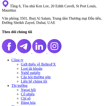
Tầng 6, Tòa nhà Ken Lee, 20 Edith Cavell, St Port Louis,
Mauritius
Văn phòng 3501, Burj Al Salam, Trung tâm Thương mại Đầu tiên,
Đường Sheikh Zayed, Dubai, UAE
Theo dõi chúng tôi
Công ty
Giới thiệu về BelleoFX
Loại tài khoản
Nghề nghiệp
Câu hỏi thường gặp
Liên hệ chúng tôi
Thị trường
Ngoại hối
Cổ phiếu
Chỉ số
Hàng hóa