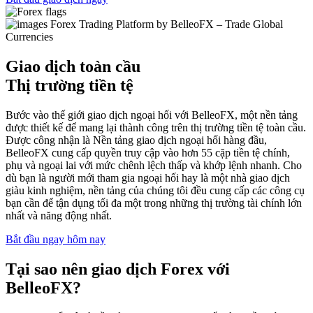
Giao dịch toàn cầu
Thị trường tiền tệ
Bước vào thế giới giao dịch ngoại hối với BelleoFX, một nền tảng
được thiết kế để mang lại thành công trên thị trường tiền tệ toàn cầu.
Được công nhận là Nền tảng giao dịch ngoại hối hàng đầu,
BelleoFX cung cấp quyền truy cập vào hơn 55 cặp tiền tệ chính,
phụ và ngoại lai với mức chênh lệch thấp và khớp lệnh nhanh. Cho
dù bạn là người mới tham gia ngoại hối hay là một nhà giao dịch
giàu kinh nghiệm, nền tảng của chúng tôi đều cung cấp các công cụ
bạn cần để tận dụng tối đa một trong những thị trường tài chính lớn
nhất và năng động nhất.
Bắt đầu ngay hôm nay
Tại sao nên giao dịch Forex với
BelleoFX?