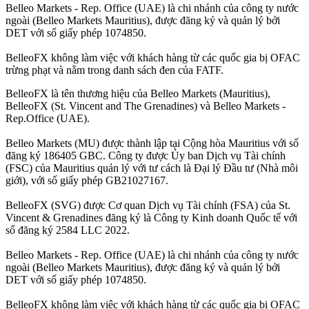
Belleo Markets - Rep. Office (UAE) là chi nhánh của công ty nước
ngoài (Belleo Markets Mauritius), được đăng ký và quản lý bởi
DET với số giấy phép 1074850.
BelleoFX không làm việc với khách hàng từ các quốc gia bị OFAC
trừng phạt và nằm trong danh sách đen của FATF.
BelleoFX là tên thương hiệu của Belleo Markets (Mauritius),
BelleoFX (St. Vincent and The Grenadines) và Belleo Markets -
Rep.Office (UAE).
Belleo Markets (MU) được thành lập tại Cộng hòa Mauritius với số
đăng ký 186405 GBC. Công ty được Ủy ban Dịch vụ Tài chính
(FSC) của Mauritius quản lý với tư cách là Đại lý Đầu tư (Nhà môi
giới), với số giấy phép GB21027167.
BelleoFX (SVG) được Cơ quan Dịch vụ Tài chính (FSA) của St.
Vincent & Grenadines đăng ký là Công ty Kinh doanh Quốc tế với
số đăng ký 2584 LLC 2022.
Belleo Markets - Rep. Office (UAE) là chi nhánh của công ty nước
ngoài (Belleo Markets Mauritius), được đăng ký và quản lý bởi
DET với số giấy phép 1074850.
BelleoFX không làm việc với khách hàng từ các quốc gia bị OFAC