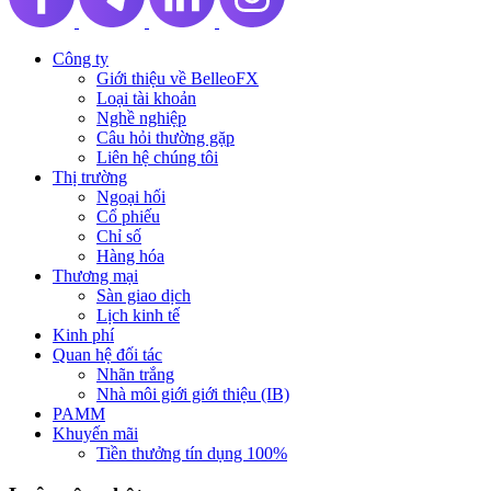
Công ty
Giới thiệu về BelleoFX
Loại tài khoản
Nghề nghiệp
Câu hỏi thường gặp
Liên hệ chúng tôi
Thị trường
Ngoại hối
Cổ phiếu
Chỉ số
Hàng hóa
Thương mại
Sàn giao dịch
Lịch kinh tế
Kinh phí
Quan hệ đối tác
Nhãn trắng
Nhà môi giới giới thiệu (IB)
PAMM
Khuyến mãi
Tiền thưởng tín dụng 100%