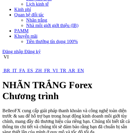
Lịch kinh tế
Kinh phí
Quan hệ đối tác
Nhãn trắng
Nhà môi giới giới thiệu (IB)
PAMM
Khuyến mãi
Tiền thưởng tín dụng 100%
Đăng nhập
Đăng ký
VI
BR
IT
FA
ES
ZH
FR
VI
TR
AR
EN
NHÃN TRẮNG
Forex
Chương trình
BelleoFX cung cấp giải pháp thanh khoản và công nghệ toàn diện
trước & sau để hỗ trợ bạn trong hoạt động kinh doanh môi giới tùy
chỉnh, mang đầy đủ thương hiệu của riêng bạn. Chúng tôi biết tất cả
thông tin chi tiết và chúng tôi sẽ đảm bảo rằng bạn đã chuẩn bị sẵn
sàng thiết lập của mình ở quy mô và tốc độ tối đa.