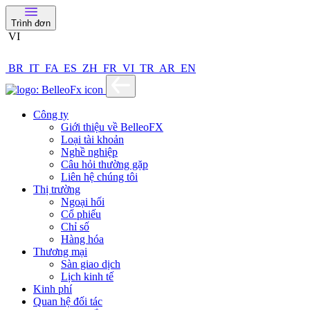
Trình đơn
VI
BR
IT
FA
ES
ZH
FR
VI
TR
AR
EN
Công ty
Giới thiệu về BelleoFX
Loại tài khoản
Nghề nghiệp
Câu hỏi thường gặp
Liên hệ chúng tôi
Thị trường
Ngoại hối
Cổ phiếu
Chỉ số
Hàng hóa
Thương mại
Sàn giao dịch
Lịch kinh tế
Kinh phí
Quan hệ đối tác