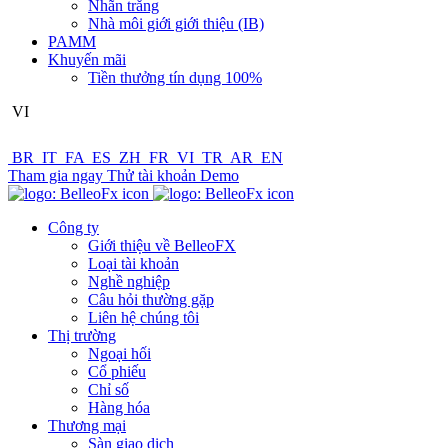
Nhãn trắng
Nhà môi giới giới thiệu (IB)
PAMM
Khuyến mãi
Tiền thưởng tín dụng 100%
VI
BR
IT
FA
ES
ZH
FR
VI
TR
AR
EN
Tham gia ngay
Thử tài khoản Demo
Công ty
Giới thiệu về BelleoFX
Loại tài khoản
Nghề nghiệp
Câu hỏi thường gặp
Liên hệ chúng tôi
Thị trường
Ngoại hối
Cổ phiếu
Chỉ số
Hàng hóa
Thương mại
Sàn giao dịch