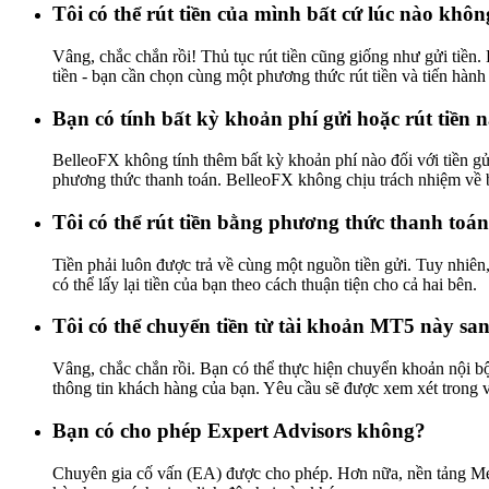
Tôi có thể rút tiền của mình bất cứ lúc nào khô
Vâng, chắc chắn rồi! Thủ tục rút tiền cũng giống như gửi tiền.
tiền - bạn cần chọn cùng một phương thức rút tiền và tiến hành
Bạn có tính bất kỳ khoản phí gửi hoặc rút tiền
BelleoFX không tính thêm bất kỳ khoản phí nào đối với tiền gửi
phương thức thanh toán. BelleoFX không chịu trách nhiệm về b
Tôi có thể rút tiền bằng phương thức thanh toá
Tiền phải luôn được trả về cùng một nguồn tiền gửi. Tuy nhiên
có thể lấy lại tiền của bạn theo cách thuận tiện cho cả hai bên.
Tôi có thể chuyển tiền từ tài khoản MT5 này s
Vâng, chắc chắn rồi. Bạn có thể thực hiện chuyển khoản nội b
thông tin khách hàng của bạn. Yêu cầu sẽ được xem xét trong 
Bạn có cho phép Expert Advisors không?
Chuyên gia cố vấn (EA) được cho phép. Hơn nữa, nền tảng Met