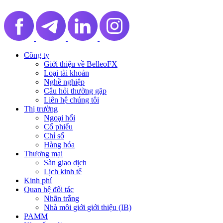
Công ty
Giới thiệu về BelleoFX
Loại tài khoản
Nghề nghiệp
Câu hỏi thường gặp
Liên hệ chúng tôi
Thị trường
Ngoại hối
Cổ phiếu
Chỉ số
Hàng hóa
Thương mại
Sàn giao dịch
Lịch kinh tế
Kinh phí
Quan hệ đối tác
Nhãn trắng
Nhà môi giới giới thiệu (IB)
PAMM