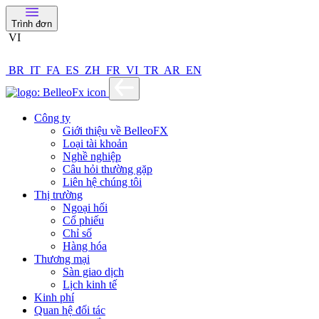
Trình đơn
VI
BR
IT
FA
ES
ZH
FR
VI
TR
AR
EN
Công ty
Giới thiệu về BelleoFX
Loại tài khoản
Nghề nghiệp
Câu hỏi thường gặp
Liên hệ chúng tôi
Thị trường
Ngoại hối
Cổ phiếu
Chỉ số
Hàng hóa
Thương mại
Sàn giao dịch
Lịch kinh tế
Kinh phí
Quan hệ đối tác