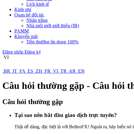
Lịch kinh tế
Kinh phí
Quan hệ đối tác
Nhãn trắng
Nhà môi giới giới thiệu (IB)
PAMM
Khuyến mãi
Tiền thưởng tín dụng 100%
Đăng nhập
Đăng ký
VI
BR
IT
FA
ES
ZH
FR
VI
TR
AR
EN
Câu hỏi thường gặp - Câu hỏi 
Câu hỏi thường gặp
Tại sao nên bắt đầu giao dịch trực tuyến?
Thật dễ dàng, đặc biệt là với BelleoFX! Ngoài ra, hãy biến nó 