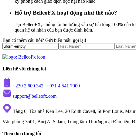
kỳ phong cách giao dịch độc hại nào khác.
Hỗ trợ BelleoFX hoạt động như thế nào?
Tại BelleoFX, chúng tôi tin tưởng vào sự hài lòng 100% của kh
quan hệ cá nhân của bạn được đính kèm.
Bạn có thêm câu hỏi?
Gửi biểu mẫu gọi lại!
Liên hệ với chúng tôi
+230 2 600 342 |
+971 4 541 7900
support@belleofx.com
Tầng 6, Tòa nhà Ken Lee, 20 Edith Cavell, St Port Louis, Mauri
Văn phòng 3501, Burj Al Salam, Trung tâm Thương mại Đầu tiên, 
Theo dõi chúng tôi