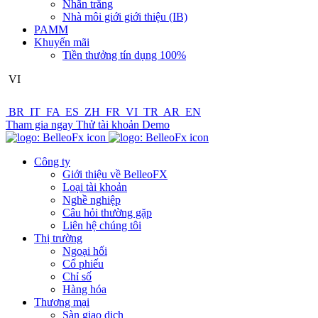
Nhãn trắng
Nhà môi giới giới thiệu (IB)
PAMM
Khuyến mãi
Tiền thưởng tín dụng 100%
VI
BR
IT
FA
ES
ZH
FR
VI
TR
AR
EN
Tham gia ngay
Thử tài khoản Demo
Công ty
Giới thiệu về BelleoFX
Loại tài khoản
Nghề nghiệp
Câu hỏi thường gặp
Liên hệ chúng tôi
Thị trường
Ngoại hối
Cổ phiếu
Chỉ số
Hàng hóa
Thương mại
Sàn giao dịch