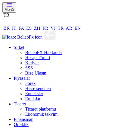
Menü
TR
BR
IT
FA
ES
ZH
FR
VI
TR
AR
EN
Şirket
BelleoFX Hakkında
Hesap Türleri
Kariyer
SSS
Bize Ulaşın
Piyasalar
Forex
Hisse senetleri
Endeksler
Emtialar
Ticaret
Ticaret platformu
Ekonomik takvim
Finansman
Ortaklık