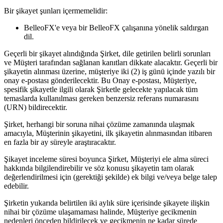
Bir şikayet şunları içermemelidir:
BelleoFX'e veya bir BelleoFX çalışanına yönelik saldırgan
dil.
Geçerli bir şikayet alındığında Şirket, dile getirilen belirli sorunları
ve Müşteri tarafından sağlanan kanıtları dikkate alacaktır. Geçerli bir
şikayetin alınması üzerine, müşteriye iki (2) iş günü içinde yazılı bir
onay e-postası gönderilecektir. Bu Onay e-postası, Müşteriye,
spesifik şikayetle ilgili olarak Şirketle gelecekte yapılacak tüm
temaslarda kullanılması gereken benzersiz referans numarasını
(URN) bildirecektir.
Şirket, herhangi bir soruna nihai çözüme zamanında ulaşmak
amacıyla, Müşterinin şikayetini, ilk şikayetin alınmasından itibaren
en fazla bir ay süreyle araştıracaktır.
Şikayet inceleme süresi boyunca Şirket, Müşteriyi ele alma süreci
hakkında bilgilendirebilir ve söz konusu şikayetin tam olarak
değerlendirilmesi için (gerektiği şekilde) ek bilgi ve/veya belge talep
edebilir.
Şirketin yukarıda belirtilen iki aylık süre içerisinde şikayete ilişkin
nihai bir çözüme ulaşamaması halinde, Müşteriye gecikmenin
nedenleri önceden bildirilecek ve gecikmenin ne kadar sürede