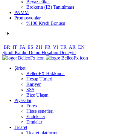
Beyaz etiket
Brokerın (IB) Tanıtılması
PAMM
Promosyonlar
%100 Kredi Bonusu
TR
BR
IT
FA
ES
ZH
FR
VI
TR
AR
EN
Şimdi Katılın
Demo Hesabını Deneyin
Şirket
BelleoFX Hakkında
Hesap Türleri
Kariyer
SSS
Bize Ulaşın
Piyasalar
Forex
Hisse senetleri
Endeksler
Emtialar
Ticaret
Ticaret platformu