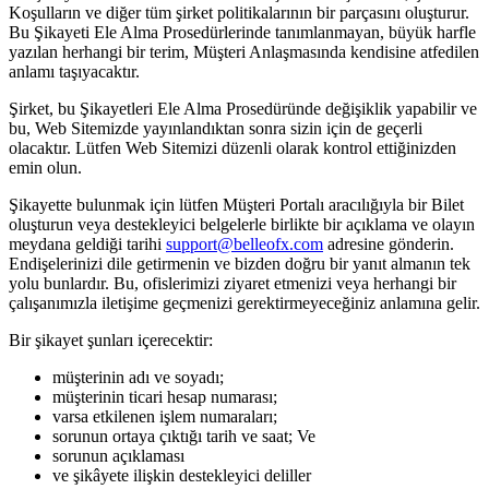
Koşulların ve diğer tüm şirket politikalarının bir parçasını oluşturur.
Bu Şikayeti Ele Alma Prosedürlerinde tanımlanmayan, büyük harfle
yazılan herhangi bir terim, Müşteri Anlaşmasında kendisine atfedilen
anlamı taşıyacaktır.
Şirket, bu Şikayetleri Ele Alma Prosedüründe değişiklik yapabilir ve
bu, Web Sitemizde yayınlandıktan sonra sizin için de geçerli
olacaktır. Lütfen Web Sitemizi düzenli olarak kontrol ettiğinizden
emin olun.
Şikayette bulunmak için lütfen Müşteri Portalı aracılığıyla bir Bilet
oluşturun veya destekleyici belgelerle birlikte bir açıklama ve olayın
meydana geldiği tarihi
support@belleofx.com
adresine gönderin.
Endişelerinizi dile getirmenin ve bizden doğru bir yanıt almanın tek
yolu bunlardır. Bu, ofislerimizi ziyaret etmenizi veya herhangi bir
çalışanımızla iletişime geçmenizi gerektirmeyeceğiniz anlamına gelir.
Bir şikayet şunları içerecektir:
müşterinin adı ve soyadı;
müşterinin ticari hesap numarası;
varsa etkilenen işlem numaraları;
sorunun ortaya çıktığı tarih ve saat; Ve
sorunun açıklaması
ve şikâyete ilişkin destekleyici deliller