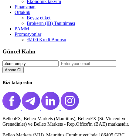
Ekonomik takvim
Finansman
Ortaklık
Beyaz etiket
Brokerın (IB) Tanıtılması
PAMM
Promosyonlar
%100 Kredi Bonusu
Güncel Kalın
Abone Ol️
Bizi takip edin
BelleoFX, Belleo Markets (Mauritius), BelleoFX (St. Vincent ve
Grenadinler) ve Belleo Markets - Rep.Office'in (BAE) markasıdır.
Belleo Markets (MU), Mauritius Cumhuriyeti'nde 186405 GBC