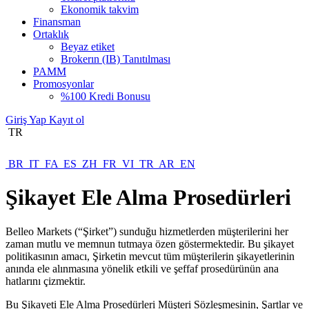
Ekonomik takvim
Finansman
Ortaklık
Beyaz etiket
Brokerın (IB) Tanıtılması
PAMM
Promosyonlar
%100 Kredi Bonusu
Giriş Yap
Kayıt ol
TR
BR
IT
FA
ES
ZH
FR
VI
TR
AR
EN
Şikayet Ele Alma Prosedürleri
Belleo Markets (“Şirket”) sunduğu hizmetlerden müşterilerini her
zaman mutlu ve memnun tutmaya özen göstermektedir. Bu şikayet
politikasının amacı, Şirketin mevcut tüm müşterilerin şikayetlerinin
anında ele alınmasına yönelik etkili ve şeffaf prosedürünün ana
hatlarını çizmektir.
Bu Şikayeti Ele Alma Prosedürleri Müşteri Sözleşmesinin, Şartlar ve