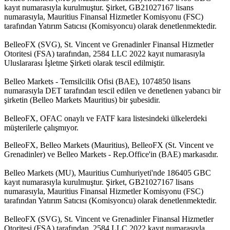
kayıt numarasıyla kurulmuştur. Şirket, GB21027167 lisans
numarasıyla, Mauritius Finansal Hizmetler Komisyonu (FSC)
tarafından Yatırım Satıcısı (Komisyoncu) olarak denetlenmektedir.
BelleoFX (SVG), St. Vincent ve Grenadinler Finansal Hizmetler
Otoritesi (FSA) tarafından, 2584 LLC 2022 kayıt numarasıyla
Uluslararası İşletme Şirketi olarak tescil edilmiştir.
Belleo Markets - Temsilcilik Ofisi (BAE), 1074850 lisans
numarasıyla DET tarafından tescil edilen ve denetlenen yabancı bir
şirketin (Belleo Markets Mauritius) bir şubesidir.
BelleoFX, OFAC onaylı ve FATF kara listesindeki ülkelerdeki
müşterilerle çalışmıyor.
BelleoFX, Belleo Markets (Mauritius), BelleoFX (St. Vincent ve
Grenadinler) ve Belleo Markets - Rep.Office'in (BAE) markasıdır.
Belleo Markets (MU), Mauritius Cumhuriyeti'nde 186405 GBC
kayıt numarasıyla kurulmuştur. Şirket, GB21027167 lisans
numarasıyla, Mauritius Finansal Hizmetler Komisyonu (FSC)
tarafından Yatırım Satıcısı (Komisyoncu) olarak denetlenmektedir.
BelleoFX (SVG), St. Vincent ve Grenadinler Finansal Hizmetler
Otoritesi (FSA) tarafından, 2584 LLC 2022 kayıt numarasıyla