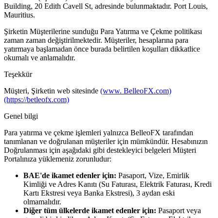
Building, 20 Edith Cavell St, adresinde bulunmaktadır. Port Louis,
Mauritius.
Şirketin Müşterilerine sunduğu Para Yatırma ve Çekme politikası
zaman zaman değiştirilmektedir. Müşteriler, hesaplarına para
yatırmaya başlamadan önce burada belirtilen koşulları dikkatlice
okumalı ve anlamalıdır.
Teşekkür
Müşteri, Şirketin web sitesinde
(www. BelleoFX.com)
(https://betleofx.com)
Genel bilgi
Para yatırma ve çekme işlemleri yalnızca BelleoFX tarafından
tanımlanan ve doğrulanan müşteriler için mümkündür. Hesabınızın
Doğrulanması için aşağıdaki gibi destekleyici belgeleri Müşteri
Portalınıza yüklemeniz zorunludur:
BAE'de ikamet edenler için:
Pasaport, Vize, Emirlik
Kimliği ve Adres Kanıtı (Su Faturası, Elektrik Faturası, Kredi
Kartı Ekstresi veya Banka Ekstresi), 3 aydan eski
olmamalıdır.
Diğer tüm ülkelerde ikamet edenler için:
Pasaport veya