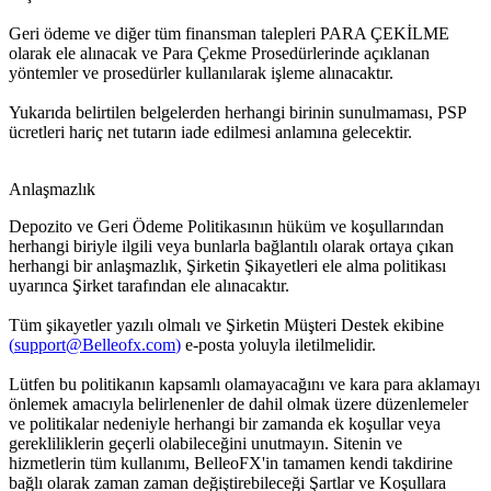
Geri ödeme ve diğer tüm finansman talepleri PARA ÇEKİLME
olarak ele alınacak ve Para Çekme Prosedürlerinde açıklanan
yöntemler ve prosedürler kullanılarak işleme alınacaktır.
Yukarıda belirtilen belgelerden herhangi birinin sunulmaması, PSP
ücretleri hariç net tutarın iade edilmesi anlamına gelecektir.
Anlaşmazlık
Depozito ve Geri Ödeme Politikasının hüküm ve koşullarından
herhangi biriyle ilgili veya bunlarla bağlantılı olarak ortaya çıkan
herhangi bir anlaşmazlık, Şirketin Şikayetleri ele alma politikası
uyarınca Şirket tarafından ele alınacaktır.
Tüm şikayetler yazılı olmalı ve Şirketin Müşteri Destek ekibine
(
support@Belleofx.com
)
e-posta yoluyla iletilmelidir.
Lütfen bu politikanın kapsamlı olamayacağını ve kara para aklamayı
önlemek amacıyla belirlenenler de dahil olmak üzere düzenlemeler
ve politikalar nedeniyle herhangi bir zamanda ek koşullar veya
gerekliliklerin geçerli olabileceğini unutmayın. Sitenin ve
hizmetlerin tüm kullanımı, BelleoFX'in tamamen kendi takdirine
bağlı olarak zaman zaman değiştirebileceği Şartlar ve Koşullara