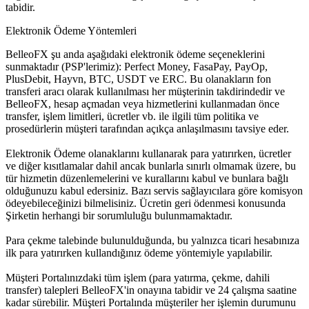
tabidir.
Elektronik Ödeme Yöntemleri
BelleoFX şu anda aşağıdaki elektronik ödeme seçeneklerini
sunmaktadır (PSP'lerimiz): Perfect Money, FasaPay, PayOp,
PlusDebit, Hayvn, BTC, USDT ve ERC. Bu olanakların fon
transferi aracı olarak kullanılması her müşterinin takdirindedir ve
BelleoFX, hesap açmadan veya hizmetlerini kullanmadan önce
transfer, işlem limitleri, ücretler vb. ile ilgili tüm politika ve
prosedürlerin müşteri tarafından açıkça anlaşılmasını tavsiye eder.
Elektronik Ödeme olanaklarını kullanarak para yatırırken, ücretler
ve diğer kısıtlamalar dahil ancak bunlarla sınırlı olmamak üzere, bu
tür hizmetin düzenlemelerini ve kurallarını kabul ve bunlara bağlı
olduğunuzu kabul edersiniz. Bazı servis sağlayıcılara göre komisyon
ödeyebileceğinizi bilmelisiniz. Ücretin geri ödenmesi konusunda
Şirketin herhangi bir sorumluluğu bulunmamaktadır.
Para çekme talebinde bulunulduğunda, bu yalnızca ticari hesabınıza
ilk para yatırırken kullandığınız ödeme yöntemiyle yapılabilir.
Müşteri Portalınızdaki tüm işlem (para yatırma, çekme, dahili
transfer) talepleri BelleoFX'in onayına tabidir ve 24 çalışma saatine
kadar sürebilir. Müşteri Portalında müşteriler her işlemin durumunu