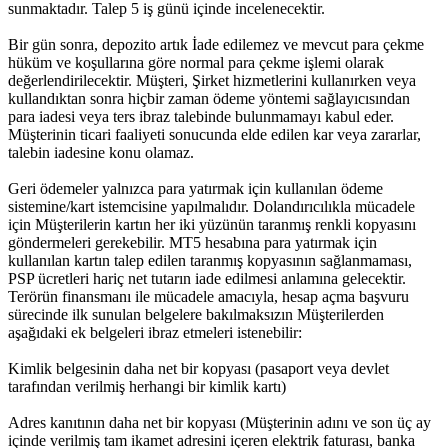
sunmaktadır. Talep 5 iş günü içinde incelenecektir.
Bir gün sonra, depozito artık İade edilemez ve mevcut para çekme
hüküm ve koşullarına göre normal para çekme işlemi olarak
değerlendirilecektir. Müşteri, Şirket hizmetlerini kullanırken veya
kullandıktan sonra hiçbir zaman ödeme yöntemi sağlayıcısından
para iadesi veya ters ibraz talebinde bulunmamayı kabul eder.
Müşterinin ticari faaliyeti sonucunda elde edilen kar veya zararlar,
talebin iadesine konu olamaz.
Geri ödemeler yalnızca para yatırmak için kullanılan ödeme
sistemine/kart istemcisine yapılmalıdır. Dolandırıcılıkla mücadele
için Müşterilerin kartın her iki yüzünün taranmış renkli kopyasını
göndermeleri gerekebilir. MT5 hesabına para yatırmak için
kullanılan kartın talep edilen taranmış kopyasının sağlanmaması,
PSP ücretleri hariç net tutarın iade edilmesi anlamına gelecektir.
Terörün finansmanı ile mücadele amacıyla, hesap açma başvuru
sürecinde ilk sunulan belgelere bakılmaksızın Müşterilerden
aşağıdaki ek belgeleri ibraz etmeleri istenebilir:
Kimlik belgesinin daha net bir kopyası (pasaport veya devlet
tarafından verilmiş herhangi bir kimlik kartı)
Adres kanıtının daha net bir kopyası (Müşterinin adını ve son üç ay
içinde verilmiş tam ikamet adresini içeren elektrik faturası, banka