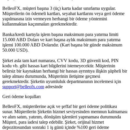
BelleoFX, müşteri başına 3 (üç) karta kadar sınırlama uygular.
Müşterilerin ön ödemeli kartları, seyahat kartlarını veya geri ödeme
yapılmasına izin vermeyen herhangi bir ödeme yöntemini
kullanmaktan kaçınmaları gerekmektedir.
Banka/kredi kartıyla işlem başına maksimum para yatırma limiti
15.000 ABD Doları ve kart başına aylık maksimum para yatırma
işlemi 100.000 ABD Dolarıdır. (Kart başına bir günde maksimum
50.000 USD).
Şirket asla tam kart numarası, CVV kodu, 3D güvenli kod, PIN
kodu vb. gibi hassas kart bilgilerini istemeyecektir. Müşterinin
belirsiz bir kaynaktan herhangi bir hassas ayrıntıya ilişkin şüpheli bir
talep alması durumunda, Müşterinin iletişime geçmesi
gerekmektedir. Şirketin uyumluluk departmanının incelemesi için
support@belleofx.com
adresinde
Geri ödeme koşulları
BelleoFX, müşterilerine açık ve şeffaf bir geri ödeme politikası
sunar. Müşterilerin Şirketin hizmet seviyesinden memnun kalmaması
ve alım satım, yatırım, dönüşüm işlemleri yapmaması durumunda
Müşteri, para iadesi talep edebilir. Şirket, orijinal hizmet
depozitosundan sonraki 1 iş günü içinde %100 geri ödeme