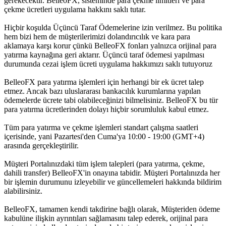
gerekecektir. BelleoFX, sisteminde para çekme limitleri ve para
çekme ücretleri uygulama hakkını saklı tutar.
Hiçbir koşulda Üçüncü Taraf Ödemelerine izin verilmez. Bu politika
hem bizi hem de müşterilerimizi dolandırıcılık ve kara para
aklamaya karşı korur çünkü BelleoFX fonları yalnızca orijinal para
yatırma kaynağına geri aktarır. Üçüncü taraf ödemesi yapılması
durumunda cezai işlem ücreti uygulama hakkımızı saklı tutuyoruz
BelleoFX para yatırma işlemleri için herhangi bir ek ücret talep
etmez. Ancak bazı uluslararası bankacılık kurumlarına yapılan
ödemelerde ücrete tabi olabileceğinizi bilmelisiniz. BelleoFX bu tür
para yatırma ücretlerinden dolayı hiçbir sorumluluk kabul etmez.
Tüm para yatırma ve çekme işlemleri standart çalışma saatleri
içerisinde, yani Pazartesi'den Cuma'ya 10:00 - 19:00 (GMT+4)
arasında gerçekleştirilir.
Müşteri Portalınızdaki tüm işlem talepleri (para yatırma, çekme,
dahili transfer) BelleoFX'in onayına tabidir. Müşteri Portalınızda her
bir işlemin durumunu izleyebilir ve güncellemeleri hakkında bildirim
alabilirsiniz.
BelleoFX, tamamen kendi takdirine bağlı olarak, Müşteriden ödeme
kabulüne ilişkin ayrıntıları sağlamasını talep ederek, orijinal para