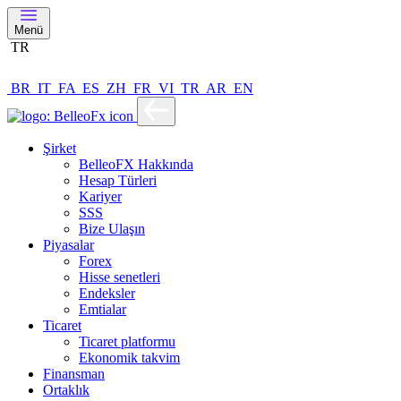
Menü
TR
BR
IT
FA
ES
ZH
FR
VI
TR
AR
EN
Şirket
BelleoFX Hakkında
Hesap Türleri
Kariyer
SSS
Bize Ulaşın
Piyasalar
Forex
Hisse senetleri
Endeksler
Emtialar
Ticaret
Ticaret platformu
Ekonomik takvim
Finansman
Ortaklık