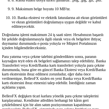
8. Kabul edilen dosya türleri şunlardır: .png, .jpg, .gif, .pdf.
9. Maksimum belge boyutu 10 MB'tır.
10. Banka ekstresi ve elektrik faturalarına ait ekran görüntüleri
ve ekran görüntüleri doğrulamaya uygun değildir ve kabul
edilmeyecektir.
Doğrulama işlemi maksimum 24 iş saati sürer. Hesabınızın başarılı
bir şekilde doğrulanmasıyla ilgili olarak veya ek belgelere ihtiyaç
duymamız durumunda e-posta yoluyla ve Müşteri Portalınızın
içinden bilgilendirileceksiniz.
Para yatırma veya çekme talebini gönderdikten sonra, paranın
kaynağını teyit eden ek belgeleri sağlamanızı talep edebiliriz. Banka
Transferleri veya Kredi/Banka kartı transferleri yoluyla para çekme
durumunda, buna göre en güncel Banka Ekstresi veya Kredi/Banka
kartı ekstresinin ibraz edilmesi zorunludur, eğer daha önce
verilmemişse, BelleoFX sizden en yeni Banka veya Kredi/Banka
kartı ekstresini ibraz etmenizi talep edebilir. İstediğiniz zaman
açıklama yapın.
BelleoFX değişken ticari karlara yönelik para çekme taleplerini
karşılayamaz. Kendisine atfedilen herhangi bir kârın geri
çekilebilmesi için bir alım satım pozisyonunun kapatılması