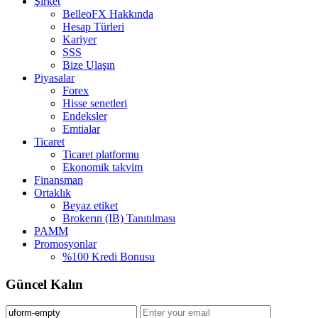
Şirket
BelleoFX Hakkında
Hesap Türleri
Kariyer
SSS
Bize Ulaşın
Piyasalar
Forex
Hisse senetleri
Endeksler
Emtialar
Ticaret
Ticaret platformu
Ekonomik takvim
Finansman
Ortaklık
Beyaz etiket
Brokerın (IB) Tanıtılması
PAMM
Promosyonlar
%100 Kredi Bonusu
Güncel Kalın