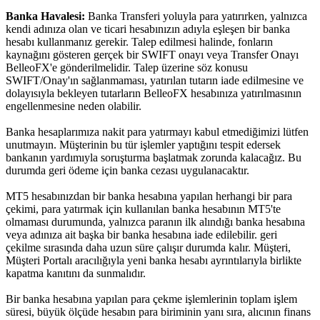
Banka Havalesi:
Banka Transferi yoluyla para yatırırken, yalnızca
kendi adınıza olan ve ticari hesabınızın adıyla eşleşen bir banka
hesabı kullanmanız gerekir. Talep edilmesi halinde, fonların
kaynağını gösteren gerçek bir SWIFT onayı veya Transfer Onayı
BelleoFX'e gönderilmelidir. Talep üzerine söz konusu
SWIFT/Onay'ın sağlanmaması, yatırılan tutarın iade edilmesine ve
dolayısıyla bekleyen tutarların BelleoFX hesabınıza yatırılmasının
engellenmesine neden olabilir.
Banka hesaplarımıza nakit para yatırmayı kabul etmediğimizi lütfen
unutmayın. Müşterinin bu tür işlemler yaptığını tespit edersek
bankanın yardımıyla soruşturma başlatmak zorunda kalacağız. Bu
durumda geri ödeme için banka cezası uygulanacaktır.
MT5 hesabınızdan bir banka hesabına yapılan herhangi bir para
çekimi, para yatırmak için kullanılan banka hesabının MT5'te
olmaması durumunda, yalnızca paranın ilk alındığı banka hesabına
veya adınıza ait başka bir banka hesabına iade edilebilir. geri
çekilme sırasında daha uzun süre çalışır durumda kalır. Müşteri,
Müşteri Portalı aracılığıyla yeni banka hesabı ayrıntılarıyla birlikte
kapatma kanıtını da sunmalıdır.
Bir banka hesabına yapılan para çekme işlemlerinin toplam işlem
süresi, büyük ölçüde hesabın para biriminin yanı sıra, alıcının finans