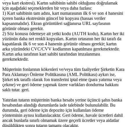
veya kart ekstresi). Kartın sahibinin sahibi olduğunu doğrulamak
için aşağıdaki seçeneklerden bir veya daha fazlası:
1) Kart sahibinin tam adını, kart numarasının ilk 6 ve son 4 hanesini
içeren banka ekstresinin güncel bir kopyası (hassas veriler
kapsanmalıdır). Ekran görüntüleri sağlanırsa URL sayfasının
görünür olması gerekir.
2) Söz konusu ödemeye ait yetki kodu (AUTH kodu), Kartın her iki
yüzünün daha net renkli kopyaları. Kartın ortasının her iki tarafı da
kapatılarak ilk 6 ve son 4 hanenin görünür olması gerekir; kartın
arka yüzündeki CVC/CVV kodlarının kapatılması gerekmektedir.
Kartın arka tarafının kart sahibi tarafından imzalanması
gerekmektedir.
Müşterinin fonlarının kökenleri ve/veya tüm faaliyetler Şirketin Kara
Para Aklamayı Önleme Politikasına (AML Politikası) aykırı ise,
Şirket tek taraflı olarak fon transferini iptal etme (para yatırma veya
çekme) ve geri ödeme yapmak üzere varlıkları dondurma hakkını
saklı tutar. geri.
Yatırılan tutarın müşterinin banka hesabı yerine üçüncü şahıs banka
hesabından alındığı durumlarda iade talebinde bulunulabilir. Bu
durumda, geri ödeme için depozito için kullanılan ödeme
yönteminin aynısı kullanılacaktır. Geri ödeme, havale ücretleri dahil
ancak bunlarla sınırlı olmamak üzere geçerli ücretler veya aidatlar
düşüldükten sonra tutarın tamamı olacaktır.