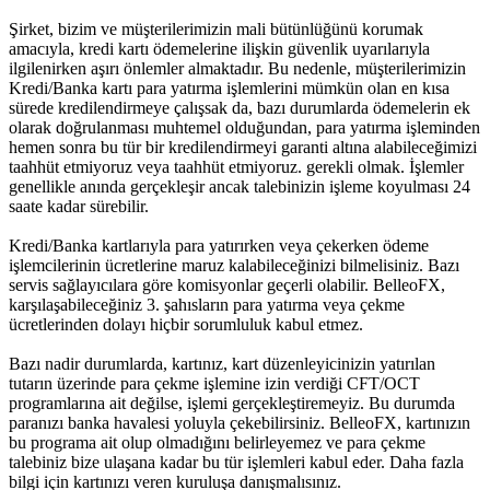
Şirket, bizim ve müşterilerimizin mali bütünlüğünü korumak
amacıyla, kredi kartı ödemelerine ilişkin güvenlik uyarılarıyla
ilgilenirken aşırı önlemler almaktadır. Bu nedenle, müşterilerimizin
Kredi/Banka kartı para yatırma işlemlerini mümkün olan en kısa
sürede kredilendirmeye çalışsak da, bazı durumlarda ödemelerin ek
olarak doğrulanması muhtemel olduğundan, para yatırma işleminden
hemen sonra bu tür bir kredilendirmeyi garanti altına alabileceğimizi
taahhüt etmiyoruz veya taahhüt etmiyoruz. gerekli olmak. İşlemler
genellikle anında gerçekleşir ancak talebinizin işleme koyulması 24
saate kadar sürebilir.
Kredi/Banka kartlarıyla para yatırırken veya çekerken ödeme
işlemcilerinin ücretlerine maruz kalabileceğinizi bilmelisiniz. Bazı
servis sağlayıcılara göre komisyonlar geçerli olabilir. BelleoFX,
karşılaşabileceğiniz 3. şahısların para yatırma veya çekme
ücretlerinden dolayı hiçbir sorumluluk kabul etmez.
Bazı nadir durumlarda, kartınız, kart düzenleyicinizin yatırılan
tutarın üzerinde para çekme işlemine izin verdiği CFT/OCT
programlarına ait değilse, işlemi gerçekleştiremeyiz. Bu durumda
paranızı banka havalesi yoluyla çekebilirsiniz. BelleoFX, kartınızın
bu programa ait olup olmadığını belirleyemez ve para çekme
talebiniz bize ulaşana kadar bu tür işlemleri kabul eder. Daha fazla
bilgi için kartınızı veren kuruluşa danışmalısınız.