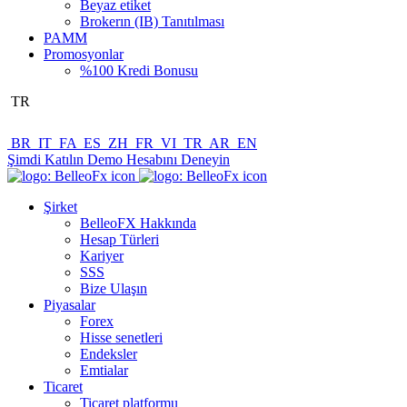
Beyaz etiket
Brokerın (IB) Tanıtılması
PAMM
Promosyonlar
%100 Kredi Bonusu
TR
BR
IT
FA
ES
ZH
FR
VI
TR
AR
EN
Şimdi Katılın
Demo Hesabını Deneyin
Şirket
BelleoFX Hakkında
Hesap Türleri
Kariyer
SSS
Bize Ulaşın
Piyasalar
Forex
Hisse senetleri
Endeksler
Emtialar
Ticaret
Ticaret platformu