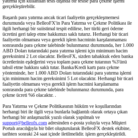
yatırma için kullanılan tesis dışında bir tesise para çekme işlemi
gerçekleştirebilir.
Başarılı para yatırma ancak ticari faaliyetin gerçekleşmemesi
durumunda veya BelleoFX'in Para Yatırma ve Çekme Politikası ile
ilgili herhangi bir suiistimal tespit edilirse, her türlü geri ödeme
ücretini geri talep etme hakkımızı saklı tutarız. Herhangi bir ticari
faaliyetin olmaması veya gerekli işlem hacminin karşılanmaması
sonrasında para çekme talebinde bulunmanız durumunda, her 1.000
ABD Doları tutarındaki para yatırma işlemi için minimum hacim
gereksinimi 2 Lot olacaktır. BelleoFX, sizden tahakkuk eden banka
ücretlerinin eşdeğerini veya toplam para çekme tutarının %3'ünü
tahsil etme hakkını saklı tutar. Banka/Kredi kartı para çekme
yönteminde, her 1.000 ABD Doları tutarındaki para yatırma işlemi
için minimum hacim gereksinimi 5 Lot olacaktır. Herhangi bir ticari
faaliyetin olmaması veya gerekli işlem hacmini karşılamama
sonrasında para çekme talebinde bulunmanız durumunda, para
çekme ücreti %6 olacaktır. .
Para Yatırma ve Çekme Politikasının hüküm ve koşullarından
herhangi biri ile ilgili veya bunlarla bağlantılı olarak ortaya çıkan
herhangi bir anlaşmazlık yazılı olarak yapılmalı ve
support@belleofx.com
adresinden e-posta yoluyla veya Müşteri
Portalı aracılığıyla bir bilet oluşturularak BelleoFX destek ekibine,
tarihten sonraki 24 saat içinde iletilmelidir. işlem gerçekleştirildi.