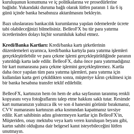
kuruluşunun konumuna ve iç politikalarına ve prosedürlerine
bağlıdır. Yukarıdaki duruma bağlı olarak lütfen paranın 1 ila 6 iş
günü içinde banka hesabınıza aktarılmasını bekleyin.
Bazı uluslararası bankacılık kurumlarına yapılan ödemelerde ücrete
tabi olabileceğinizi bilmelisiniz. BelleoFX bu tür para yatırma
ücretlerinden dolayı hiçbir sorumluluk kabul etmez.
Kredi/Banka Kartları:
Kredi/banka kartı şirketlerinin
düzenlemeleri uyarınca, kredi/banka kartıyla para yatırma işlemleri
gerçekleştirilebilir ve para çekme işlemi gerçekleştirildiğinde paranın
yatırıldığı karta iade edilir. BelleoFX, daha önce para yatırmadığınız
bir kart numarasına para çekme işlemini gerçekleştiremez. Kartla
daha önce yapılan tüm para yatırma işlemleri, para yatırma için
kullanılan karta geri çekildikten sonra, müşteriye kârın çekilmesi için
bir banka hesabına transfer teklif edilebilir.
BelleoFX, kartınızın hem ön hem de arka sayfasının taranmış renkli
kopyasını veya fotoğraflarını talep etme hakkını saklı tutar. Resimde
kart numaranızın yalnızca ilk ve son 4 hanesini görünür bırakmanız,
CVV numarasını kartınızın arka kısmından kapatmanız tavsiye
edilir. Kart sahibinin adını göstermeyen kartlar için BelleoFX'in,
Müşteriden, onay mektubu veya kartı veren kuruluşun beyanı gibi,
kartın sahibi olduğuna dair belgesel kanıt isteyebileceğini lütfen
unutmayın.