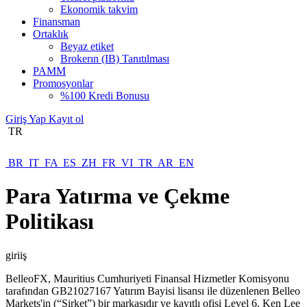
Ekonomik takvim
Finansman
Ortaklık
Beyaz etiket
Brokerın (IB) Tanıtılması
PAMM
Promosyonlar
%100 Kredi Bonusu
Giriş Yap
Kayıt ol
TR
BR
IT
FA
ES
ZH
FR
VI
TR
AR
EN
Para Yatırma ve Çekme
Politikası
giriiş
BelleoFX, Mauritius Cumhuriyeti Finansal Hizmetler Komisyonu
tarafından GB21027167 Yatırım Bayisi lisansı ile düzenlenen Belleo
Markets'in (“Şirket”) bir markasıdır ve kayıtlı ofisi Level 6, Ken Lee