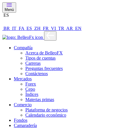
Menú
ES
BR
IT
FA
ES
ZH
FR
VI
TR
AR
EN
Compañía
Acerca de BelleoFX
Tipos de cuentas
Carreras
Preguntas frecuentes
Contáctenos
Mercados
Forex
Cepo
Índices
Materias primas
Comercio
Plataforma de negocios
Calendario económico
Fondos
Camaradería