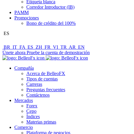
Etiqueta blanca
Corredor Introductor (IB)
PAMM
Promociones
Bono de crédito del 100%
ES
BR
IT
FA
ES
ZH
FR
VI
TR
AR
EN
Únete ahora
Pruebe la cuenta de demostración
Compañía
Acerca de BelleoFX
Tipos de cuentas
Carreras
Preguntas frecuentes
Contáctenos
Mercados
Forex
Cepo
Índices
Materias primas
Comercio
Plataforma de negocios